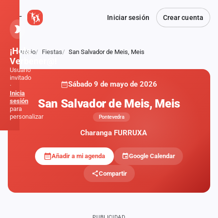
Iniciar sesión
Crear cuenta
¡Hola,
Inicio
Fiestas
San Salvador de Meis, Meis
Atrás
Verbener@!
Usuario
invitado
Sábado 9 de mayo de 2026
·
Inicia
San Salvador de Meis, Meis
sesión
para
personalizar
Pontevedra
Charanga FURRUXA
Inicio
Añadir a mi agenda
Google Calendar
Noticias
Compartir
Formaciones
Fiestas
PUBLICIDAD