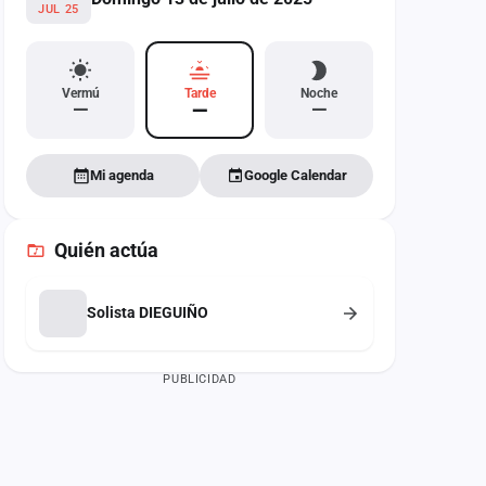
JUL 25
Vermú
Tarde
Noche
—
—
—
Mi agenda
Google Calendar
Quién actúa
Solista DIEGUIÑO
PUBLICIDAD