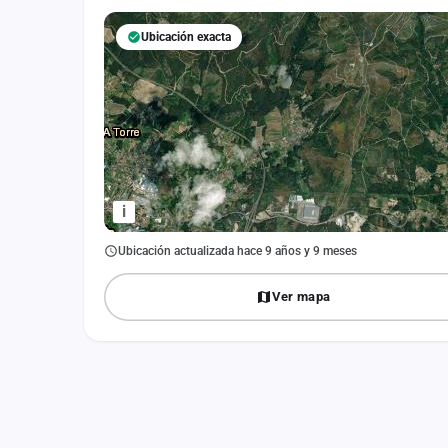
Fichajes
Ubicación exacta
Agencias
Rankings
Vídeos
Anuncios
i
Iniciar sesión
Ubicación actualizada hace 9 años y 9 meses
Crear cuenta
Ver mapa
Administración
Contacto