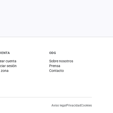
UENTA
ODG
ear cuenta
Sobre nosotros
iciar sesión
Prensa
 zona
Contacto
Aviso legal
Privacidad
Cookies