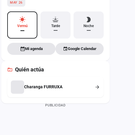
MAY 26
Vermú
Tarde
Noche
—
—
—
Mi agenda
Google Calendar
Quién actúa
Charanga FURRUXA
PUBLICIDAD