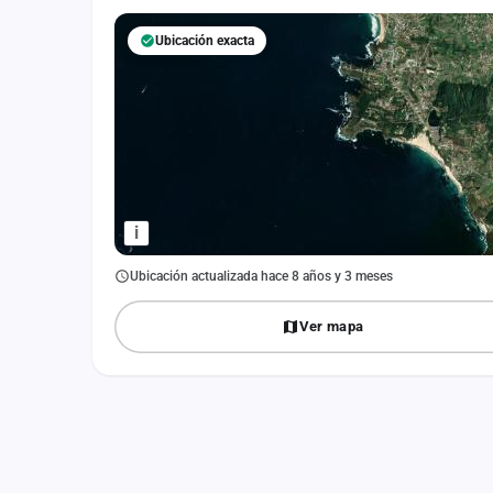
Fichajes
Ubicación exacta
Agencias
Rankings
Vídeos
Anuncios
i
Iniciar sesión
Ubicación actualizada hace 8 años y 3 meses
Crear cuenta
Ver mapa
Administración
Contacto