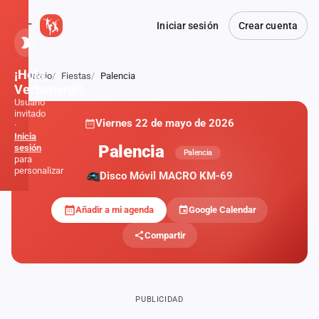
Iniciar sesión
Crear cuenta
¡Hola,
Inicio
Fiestas
Palencia
Atrás
Verbener@!
Usuario
invitado
Viernes 22 de mayo de 2026
·
Inicia
Palencia
sesión
Palencia
para
personalizar
Disco Móvil MACRO KM-69
Añadir a mi agenda
Google Calendar
Inicio
Compartir
Noticias
Formaciones
PUBLICIDAD
Fiestas