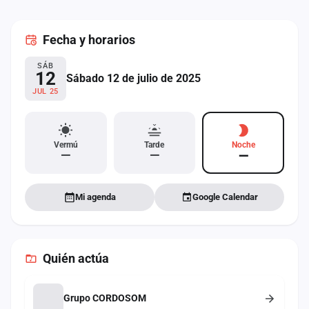
cuenta
Fecha
y horarios
Administración
SÁB
Contacto
12
Sábado 12 de julio de 2025
JUL 25
Vermú
Tarde
Noche
—
—
—
Mi agenda
Google Calendar
Quién actúa
Grupo CORDOSOM