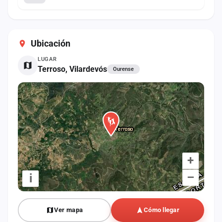
Ubicación
LUGAR
Terroso, Vilardevós
Ourense
+
–
i
Ver mapa
Cómo llegar