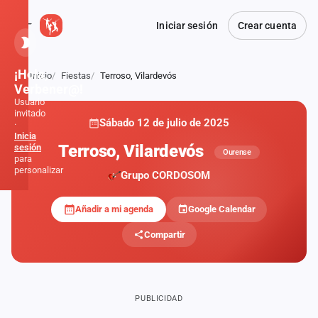
Iniciar sesión
Crear cuenta
¡Hola,
Inicio
Fiestas
Terroso, Vilardevós
Atrás
Verbener@!
Usuario
invitado
Sábado 12 de julio de 2025
·
Inicia
Terroso, Vilardevós
sesión
Ourense
para
personalizar
Grupo CORDOSOM
Añadir a mi agenda
Google Calendar
Inicio
Compartir
Noticias
Formaciones
PUBLICIDAD
Fiestas