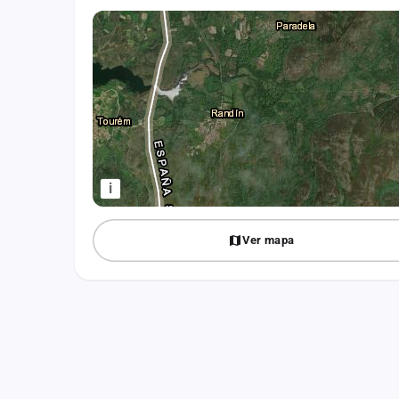
Fichajes
Agencias
Rankings
Vídeos
Anuncios
i
Iniciar sesión
Ver mapa
Crear cuenta
Administración
Contacto