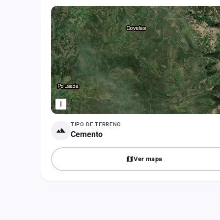
Fichajes
Agencias
Rankings
Vídeos
Anuncios
i
Iniciar sesión
TIPO DE TERRENO
Crear cuenta
Cemento
Administración
Ver mapa
Contacto