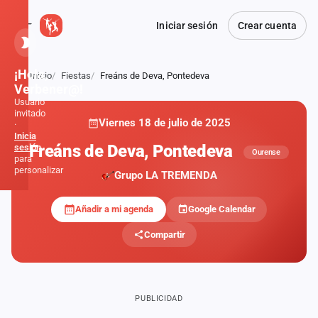
Iniciar sesión
Crear cuenta
¡Hola,
Inicio
Fiestas
Freáns de Deva, Pontedeva
Atrás
Verbener@!
Usuario
invitado
Viernes 18 de julio de 2025
·
Inicia
Freáns de Deva, Pontedeva
sesión
Ourense
para
personalizar
Grupo LA TREMENDA
Añadir a mi agenda
Google Calendar
Inicio
Compartir
Noticias
Formaciones
PUBLICIDAD
Fiestas