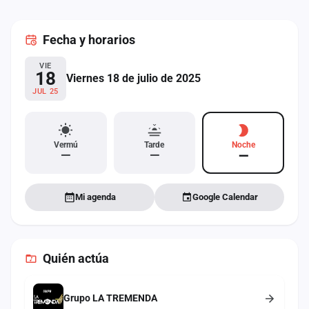
cuenta
Fecha
y horarios
Administración
VIE
Contacto
18
Viernes 18 de julio de 2025
JUL 25
Vermú
Tarde
Noche
—
—
—
Mi agenda
Google Calendar
Quién actúa
Grupo LA TREMENDA