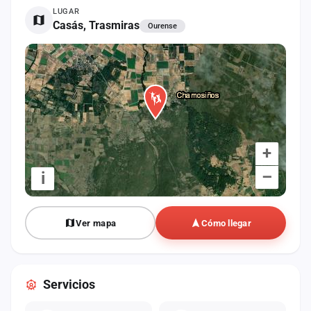
cuenta
LUGAR
Casás, Trasmiras
Ourense
Administración
Contacto
+
–
i
Ver mapa
Cómo llegar
Servicios