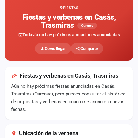
FIESTAS
Mapa
de
Fiestas y verbenas en Casás,
fiestas
Trasmiras
Ourense
Componentes
Todavía no hay próximas actuaciones anunciadas
Fichajes
Cómo llegar
Compartir
Agencias
Rankings
Fiestas y verbenas en Casás, Trasmiras
Aún no hay próximas fiestas anunciadas en Casás,
Vídeos
Trasmiras (Ourense), pero puedes consultar el histórico
de orquestas y verbenas en cuanto se anuncien nuevas
Anuncios
fechas.
Iniciar
sesión
Ubicación de la verbena
Crear