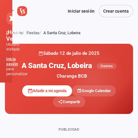
Iniciar sesión
Crear cuenta
¡Hola,
Inicio
Fiestas
A Santa Cruz, Lobeira
Atrás
Verbener@!
Usuario
invitado
Sábado 12 de julio de 2025
·
Inicia
A Santa Cruz, Lobeira
sesión
Ourense
para
personalizar
Charanga BCB
Añadir a mi agenda
Google Calendar
Inicio
Compartir
Noticias
Formaciones
PUBLICIDAD
Fiestas