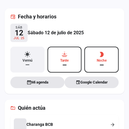
cuenta
Fecha
y horarios
Administración
SÁB
Contacto
12
Sábado 12 de julio de 2025
JUL 25
Vermú
Tarde
Noche
—
—
—
Mi agenda
Google Calendar
Quién actúa
Charanga BCB