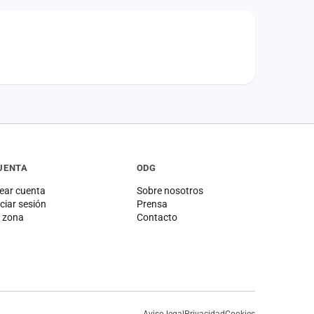
UENTA
ODG
ear cuenta
Sobre nosotros
iciar sesión
Prensa
 zona
Contacto