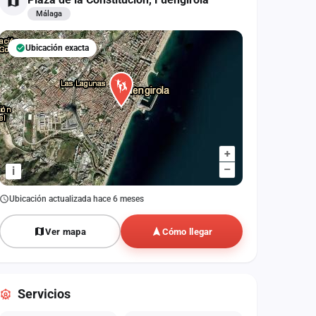
Málaga
Ubicación exacta
+
–
i
Ubicación actualizada hace 6 meses
Ver mapa
Cómo llegar
Servicios