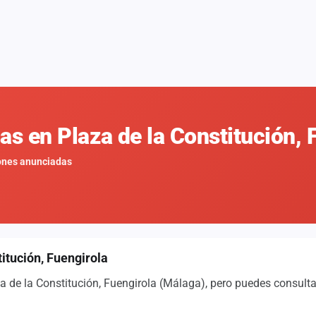
as en Plaza de la Constitución,
ones anunciadas
itución, Fuengirola
 de la Constitución, Fuengirola (Málaga), pero puedes consultar