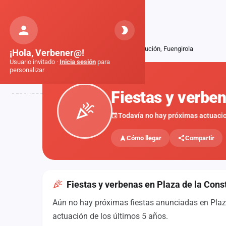
Orquestas
de Galicia
Inicio
Fiestas
Plaza de la Constitución, Fuengirola
¡Hola, Verbener@!
Usuario invitado ·
Inicia sesión
para
personalizar
FIESTAS
Fiestas y verben
DESCUBRE
Inicio
Todavía no hay próximas actuaci
Noticias
Cómo llegar
Compartir
Formaciones
Fiestas
Fiestas y verbenas en Plaza de la Const
Mapa de fiestas
Aún no hay próximas fiestas anunciadas en Plaza
Componentes
actuación de los últimos 5 años.