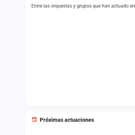
Fichajes
Entre las orquestas y grupos que han actuado en 
Agencias
Rankings
Vídeos
Anuncios
Iniciar sesión
Crear cuenta
Administración
Contacto
Próximas actuaciones