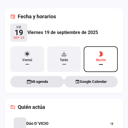
cuenta
Fecha
y horarios
Administración
VIE
Contacto
19
Viernes 19 de septiembre de 2025
SEP 25
Vermú
Tarde
Noche
—
—
—
Mi agenda
Google Calendar
Quién actúa
Dúo D´VICIO