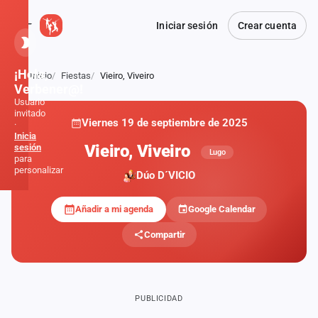
Iniciar sesión
Crear cuenta
¡Hola,
Inicio
Fiestas
Vieiro, Viveiro
Atrás
Verbener@!
Usuario
invitado
Viernes 19 de septiembre de 2025
·
Inicia
Vieiro, Viveiro
sesión
Lugo
para
personalizar
Dúo D´VICIO
Añadir a mi agenda
Google Calendar
Inicio
Compartir
Noticias
Formaciones
PUBLICIDAD
Fiestas