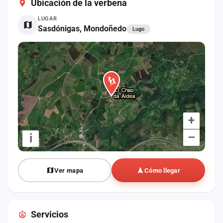
Ubicación de la verbena
cuenta
LUGAR
Administración
Sasdónigas, Mondoñedo
Lugo
Contacto
+
–
i
Ver mapa
Cómo llegar
Servicios