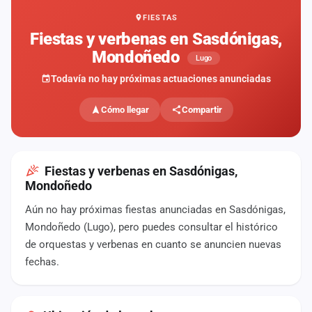
FIESTAS
Mapa
de
Fiestas y verbenas en Sasdónigas,
fiestas
Mondoñedo
Lugo
Componentes
Todavía no hay próximas actuaciones anunciadas
Fichajes
Cómo llegar
Compartir
Agencias
Rankings
Fiestas y verbenas en Sasdónigas,
Mondoñedo
Vídeos
Aún no hay próximas fiestas anunciadas en Sasdónigas,
Mondoñedo (Lugo), pero puedes consultar el histórico
Anuncios
de orquestas y verbenas en cuanto se anuncien nuevas
fechas.
Iniciar
sesión
Crear