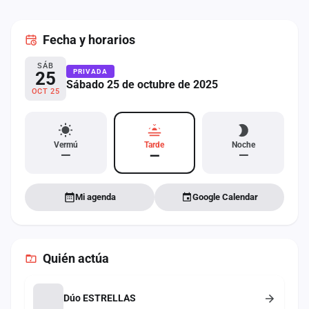
cuenta
Fecha
y horarios
Administración
SÁB
Contacto
PRIVADA
25
Sábado 25 de octubre de 2025
OCT 25
Vermú
Tarde
Noche
—
—
—
Mi agenda
Google Calendar
Quién actúa
Dúo ESTRELLAS