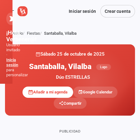
Iniciar sesión
Crear cuenta
¡Hola,
Inicio
Fiestas
Santaballa, Vilalba
Atrás
Verbener@!
Usuario
invitado
Sábado 25 de octubre de 2025
·
PRIVADA
Inicia
Santaballa, Vilalba
sesión
Lugo
para
personalizar
Dúo ESTRELLAS
Añadir a mi agenda
Google Calendar
Inicio
Compartir
Noticias
Formaciones
PUBLICIDAD
Fiestas