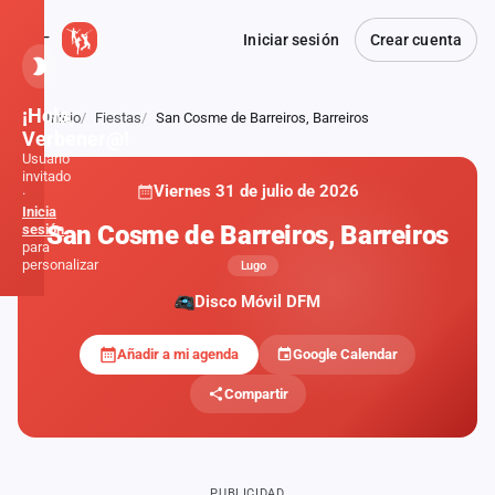
Iniciar sesión
Crear cuenta
¡Hola,
Inicio
Fiestas
San Cosme de Barreiros, Barreiros
Atrás
Verbener@!
Usuario
invitado
Viernes 31 de julio de 2026
·
Inicia
San Cosme de Barreiros, Barreiros
sesión
para
personalizar
Lugo
Disco Móvil DFM
Inicio
Añadir a mi agenda
Google Calendar
Noticias
Compartir
Formaciones
Fiestas
PUBLICIDAD