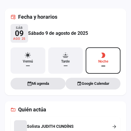
cuenta
Fecha
y horarios
Administración
SÁB
Contacto
09
Sábado 9 de agosto de 2025
AGO 25
Vermú
Tarde
Noche
—
—
—
Mi agenda
Google Calendar
Quién actúa
Solista JUDITH CUNDÍNS