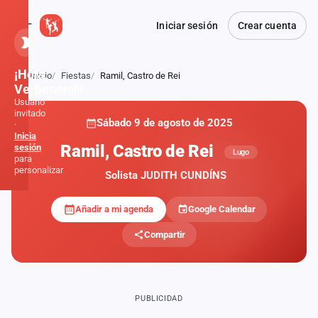
Iniciar sesión
Crear cuenta
¡Hola,
Inicio
Fiestas
Ramil, Castro de Rei
Atrás
Verbener@!
Usuario
invitado
Sábado 9 de agosto de 2025
·
Inicia
Ramil, Castro de Rei
sesión
Lugo
para
personalizar
Solista JUDITH CUNDÍNS
Añadir a mi agenda
Google Calendar
Inicio
Compartir
Noticias
Formaciones
PUBLICIDAD
Fiestas