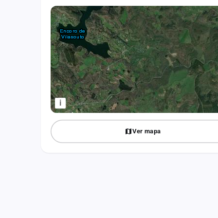
Fichajes
Agencias
Rankings
Vídeos
Anuncios
i
Iniciar sesión
Ver mapa
Crear cuenta
Administración
Contacto