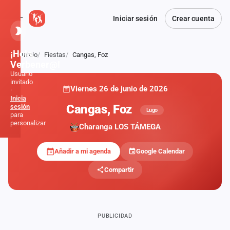
Iniciar sesión
Crear cuenta
¡Hola,
Inicio
Fiestas
Cangas, Foz
Atrás
Verbener@!
Usuario
invitado
Viernes 26 de junio de 2026
·
Inicia
Cangas, Foz
sesión
Lugo
para
personalizar
Charanga LOS TÁMEGA
Añadir a mi agenda
Google Calendar
Inicio
Compartir
Noticias
Formaciones
PUBLICIDAD
Fiestas