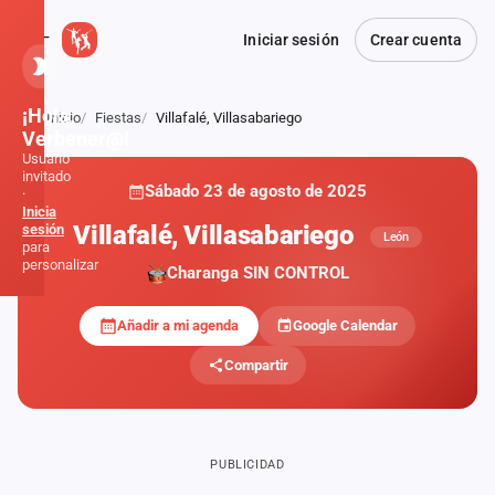
Iniciar sesión
Crear cuenta
¡Hola,
Inicio
Fiestas
Villafalé, Villasabariego
Atrás
Verbener@!
Usuario
invitado
Sábado 23 de agosto de 2025
·
PRIVADA
Inicia
Villafalé, Villasabariego
sesión
León
para
personalizar
Charanga SIN CONTROL
Añadir a mi agenda
Google Calendar
Inicio
Compartir
Noticias
Formaciones
PUBLICIDAD
Fiestas