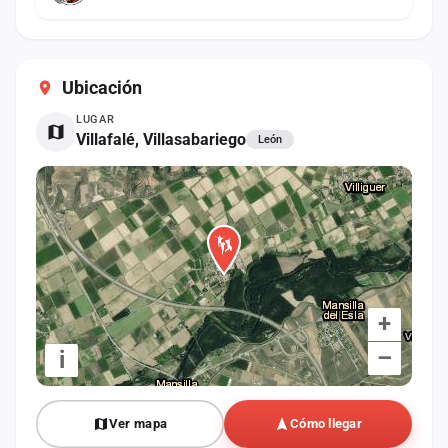
Ubicación
LUGAR
Villafalé, Villasabariego
León
+
–
i
Ver mapa
Cómo llegar