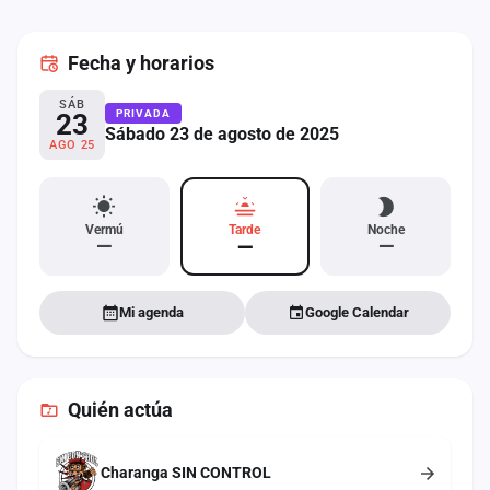
cuenta
Fecha
y horarios
Administración
SÁB
Contacto
PRIVADA
23
Sábado 23 de agosto de 2025
AGO 25
Vermú
Tarde
Noche
—
—
—
Mi agenda
Google Calendar
Quién actúa
Charanga SIN CONTROL