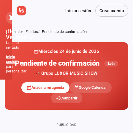
Iniciar sesión
Crear cuenta
¡Hola,
Inicio
Fiestas
Pendiente de confirmación
Atrás
Verbener@!
Usuario
invitado
Miércoles 24 de junio de 2026
·
Inicia
Pendiente de confirmación
sesión
León
para
personalizar
Grupo LUXOR MUSIC SHOW
Añadir a mi agenda
Google Calendar
Inicio
Compartir
Noticias
Formaciones
PUBLICIDAD
Fiestas