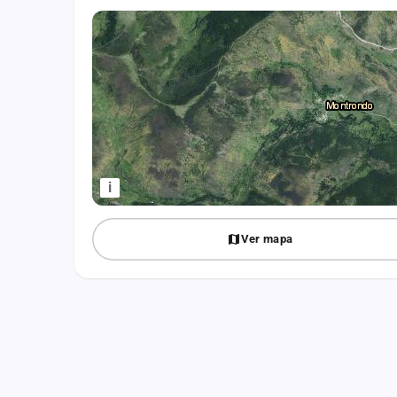
Fichajes
Agencias
Rankings
Vídeos
Anuncios
i
Iniciar sesión
Ver mapa
Crear cuenta
Administración
Contacto