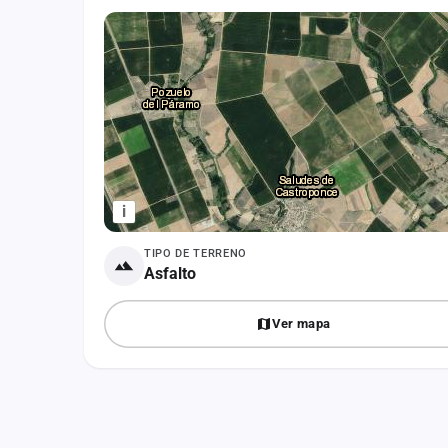
Fichajes
Agencias
Rankings
Vídeos
Anuncios
i
Iniciar sesión
TIPO DE TERRENO
Crear cuenta
Asfalto
Administración
Ver mapa
Contacto