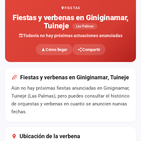
FIESTAS
Mapa
de
Fiestas y verbenas en Giniginamar,
fiestas
Tuineje
Las Palmas
Componentes
Todavía no hay próximas actuaciones anunciadas
Fichajes
Cómo llegar
Compartir
Agencias
Rankings
Fiestas y verbenas en Giniginamar, Tuineje
Aún no hay próximas fiestas anunciadas en Giniginamar,
Vídeos
Tuineje (Las Palmas), pero puedes consultar el histórico
de orquestas y verbenas en cuanto se anuncien nuevas
Anuncios
fechas.
Iniciar
sesión
Ubicación de la verbena
Crear