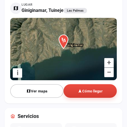
cuenta
LUGAR
Giniginamar, Tuineje
Las Palmas
Administración
Contacto
+
–
i
Ver mapa
Cómo llegar
Servicios