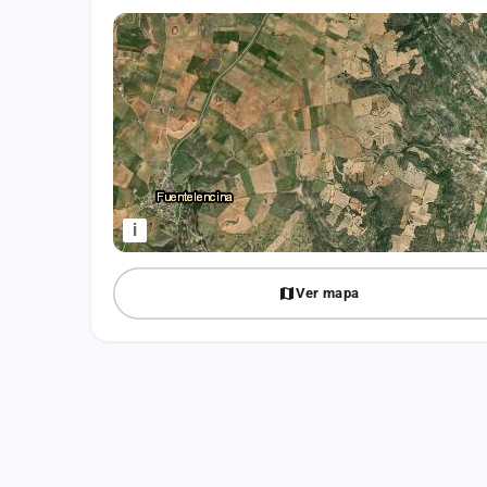
Fichajes
Agencias
Rankings
Vídeos
Anuncios
i
Iniciar sesión
Ver mapa
Crear cuenta
Administración
Contacto