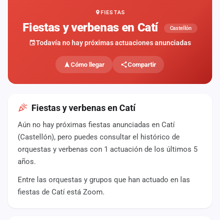
FIESTAS
Mapa
de
Fiestas y verbenas en Catí
Castellón
fiestas
Todavía no hay próximas actuaciones anunciadas
Componentes
Cómo llegar
Compartir
Fichajes
Agencias
Fiestas y verbenas en Catí
Rankings
Aún no hay próximas fiestas anunciadas en Catí
(Castellón), pero puedes consultar el histórico de
Vídeos
orquestas y verbenas con 1 actuación de los últimos 5
años.
Anuncios
Entre las orquestas y grupos que han actuado en las
fiestas de Catí está Zoom.
Iniciar
sesión
Crear