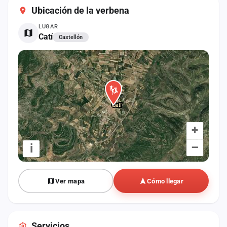
cuenta
Ubicación de la verbena
LUGAR
Administración
Catí
Castellón
Contacto
+
–
i
Ver mapa
Cómo llegar
Servicios