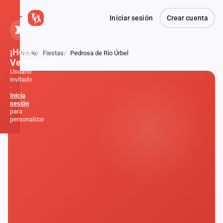
Iniciar sesión
Crear cuenta
¡Hola,
Inicio
Fiestas
Pedrosa de Río Úrbel
Atrás
Verbener@!
Usuario
invitado
·
Inicia
sesión
para
personalizar
Inicio
Noticias
Formaciones
Fiestas