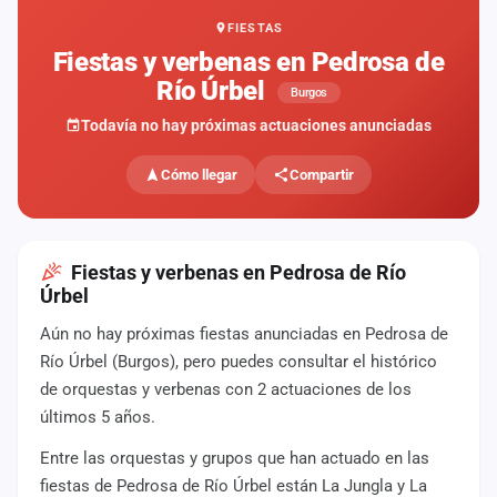
FIESTAS
Mapa
de
Fiestas y verbenas en Pedrosa de
fiestas
Río Úrbel
Burgos
Componentes
Todavía no hay próximas actuaciones anunciadas
Fichajes
Cómo llegar
Compartir
Agencias
Rankings
Fiestas y verbenas en Pedrosa de Río
Úrbel
Vídeos
Aún no hay próximas fiestas anunciadas en Pedrosa de
Río Úrbel (Burgos), pero puedes consultar el histórico
Anuncios
de orquestas y verbenas con 2 actuaciones de los
últimos 5 años.
Iniciar
sesión
Entre las orquestas y grupos que han actuado en las
fiestas de Pedrosa de Río Úrbel están La Jungla y La
Crear