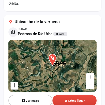
cuenta
Órbita.
Administración
Ubicación de la verbena
Contacto
LUGAR
Pedrosa de Río Úrbel
Burgos
+
–
i
Ver mapa
Cómo llegar