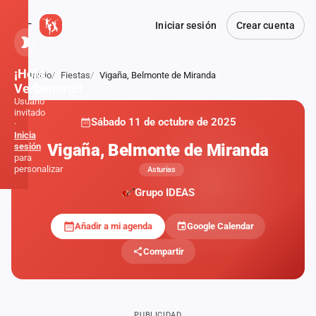
Iniciar sesión
Crear cuenta
¡Hola,
Inicio
Fiestas
Vigaña, Belmonte de Miranda
Atrás
Verbener@!
Usuario
invitado
Sábado 11 de octubre de 2025
·
Inicia
Vigaña, Belmonte de Miranda
sesión
para
personalizar
Asturias
Grupo IDEAS
Inicio
Añadir a mi agenda
Google Calendar
Noticias
Compartir
Formaciones
Fiestas
PUBLICIDAD