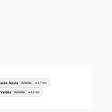
larén, Navia
6,7 km
Asturias
 Valdés
8,6 km
Asturias