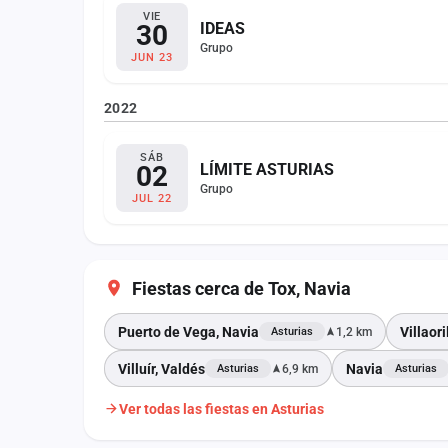
VIE
30
IDEAS
Grupo
JUN 23
2022
SÁB
02
LÍMITE ASTURIAS
Grupo
JUL 22
Fiestas cerca de Tox, Navia
Puerto de Vega, Navia
Villaori
1,2 km
Asturias
Villuír, Valdés
Navia
6,9 km
Asturias
Asturias
Ver todas las fiestas en Asturias