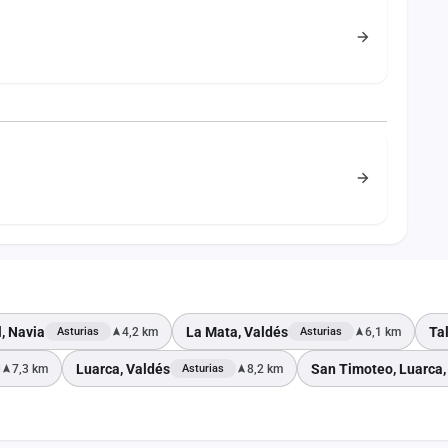
l, Navia
La Mata, Valdés
Ta
4,2 km
6,1 km
Asturias
Asturias
Luarca, Valdés
San Timoteo, Luarca,
7,3 km
8,2 km
Asturias