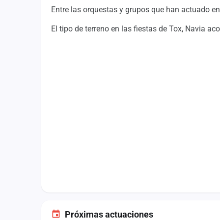
Fichajes
Entre las orquestas y grupos que han actuado en l
Agencias
El tipo de terreno en las fiestas de Tox, Navia a
Rankings
Vídeos
Anuncios
Iniciar sesión
Crear cuenta
Administración
Contacto
Próximas actuaciones