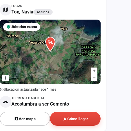
LUGAR
Tox, Navia
Asturias
Ubicación exacta
+
–
i
Ubicación actualizada hace 1 mes
TERRENO HABITUAL
Acostumbra a ser Cemento
Ver mapa
Cómo llegar