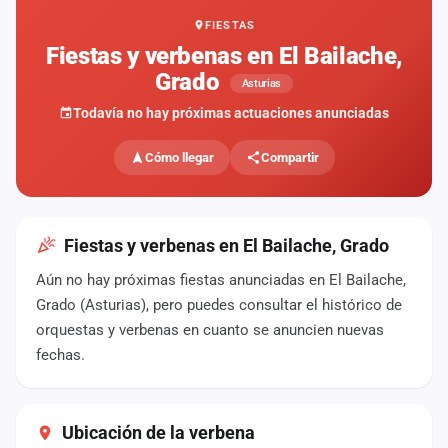
FIESTAS
Mapa
de
Fiestas y verbenas en El Bailache,
fiestas
Grado
Asturias
Componentes
Todavía no hay próximas actuaciones anunciadas
Fichajes
Cómo llegar
Compartir
Agencias
Rankings
Fiestas y verbenas en El Bailache, Grado
Aún no hay próximas fiestas anunciadas en El Bailache,
Vídeos
Grado (Asturias), pero puedes consultar el histórico de
orquestas y verbenas en cuanto se anuncien nuevas
Anuncios
fechas.
Iniciar
sesión
Ubicación de la verbena
Crear