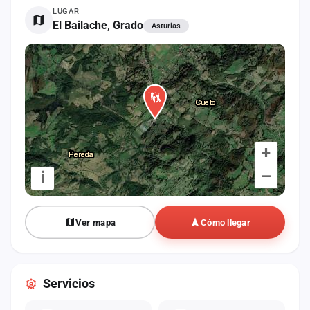
cuenta
LUGAR
El Bailache, Grado
Asturias
Administración
Contacto
+
–
i
Ver mapa
Cómo llegar
Servicios