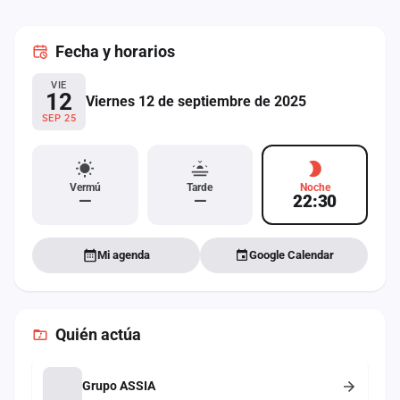
cuenta
Fecha
y horarios
Administración
VIE
Contacto
12
Viernes 12 de septiembre de 2025
SEP 25
Vermú
Tarde
Noche
—
—
22:30
Mi agenda
Google Calendar
Quién actúa
Grupo ASSIA