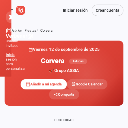
Iniciar sesión
Crear cuenta
¡Hola,
Inicio
Fiestas
Corvera
Atrás
Verbener@!
Usuario
invitado
Viernes 12 de septiembre de 2025
·
Inicia
Corvera
sesión
Asturias
para
personalizar
Grupo ASSIA
Añadir a mi agenda
Google Calendar
Inicio
Compartir
Noticias
Formaciones
PUBLICIDAD
Fiestas