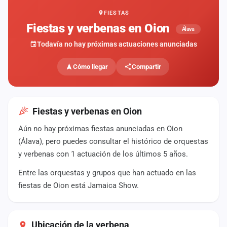
FIESTAS
Mapa
de
Fiestas y verbenas en Oion
Álava
fiestas
Todavía no hay próximas actuaciones anunciadas
Componentes
Cómo llegar
Compartir
Fichajes
Agencias
Fiestas y verbenas en Oion
Rankings
Aún no hay próximas fiestas anunciadas en Oion
(Álava), pero puedes consultar el histórico de orquestas
Vídeos
y verbenas con 1 actuación de los últimos 5 años.
Anuncios
Entre las orquestas y grupos que han actuado en las
fiestas de Oion está Jamaica Show.
Iniciar
sesión
Ubicación de la verbena
Crear