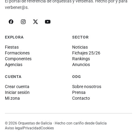
El portal de referencia de orquestas y verbenas. Hecho por y para
verbener@s.
EXPLORA
SECTOR
Fiestas
Noticias
Formaciones
Fichajes 25/26
Componentes
Rankings
Agencias
Anuncios
CUENTA
ODG
Crear cuenta
Sobre nosotros
Iniciar sesión
Prensa
Mi zona
Contacto
© 2026 Orquestas de Galicia · Hecho con cariño desde Galicia
Aviso legal
Privacidad
Cookies