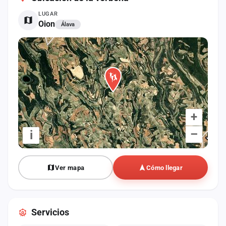
cuenta
LUGAR
Oion
Álava
Administración
Contacto
+
–
i
Ver mapa
Cómo llegar
Servicios