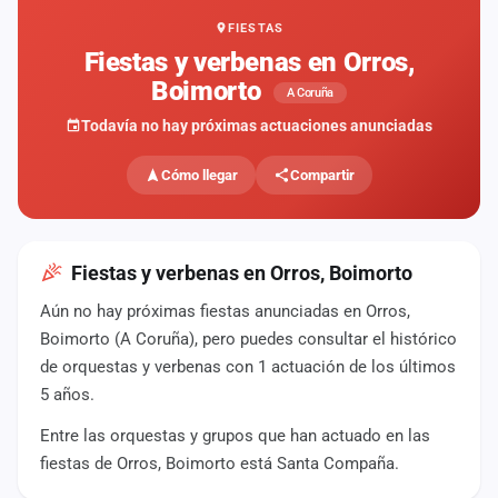
FIESTAS
Mapa
de
Fiestas y verbenas en Orros,
fiestas
Boimorto
A Coruña
Componentes
Todavía no hay próximas actuaciones anunciadas
Fichajes
Cómo llegar
Compartir
Agencias
Rankings
Fiestas y verbenas en Orros, Boimorto
Aún no hay próximas fiestas anunciadas en Orros,
Vídeos
Boimorto (A Coruña), pero puedes consultar el histórico
de orquestas y verbenas con 1 actuación de los últimos
Anuncios
5 años.
Entre las orquestas y grupos que han actuado en las
Iniciar
sesión
fiestas de Orros, Boimorto está Santa Compaña.
Crear