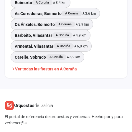
Boimorto
3,4 km
A Coruña
As Corredoiras, Boimorto
3,6 km
A Coruña
Os Ánxeles, Boimorto
3,9 km
A Coruña
Barbeito, Vilasantar
4,9 km
A Coruña
Armental, Vilasantar
6,0 km
A Coruña
Carelle, Sobrado
6,9 km
A Coruña
Ver todas las fiestas en A Coruña
Orquestas
de Galicia
El portal de referencia de orquestas y verbenas. Hecho por y para
verbener@s.