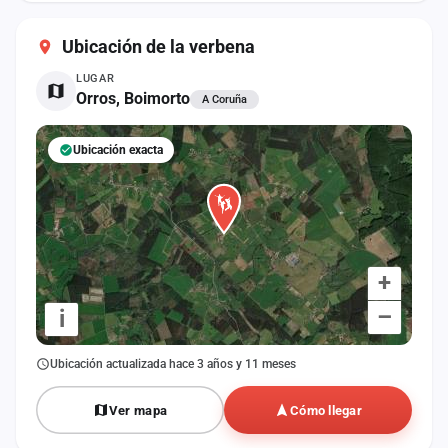
cuenta
Ubicación de la verbena
Administración
LUGAR
Orros, Boimorto
A Coruña
Contacto
Ubicación exacta
+
–
i
Ubicación actualizada hace 3 años y 11 meses
Ver mapa
Cómo llegar