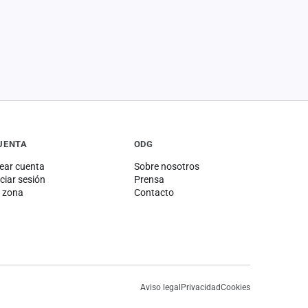
UENTA
ODG
ear cuenta
Sobre nosotros
iciar sesión
Prensa
 zona
Contacto
Aviso legal
Privacidad
Cookies