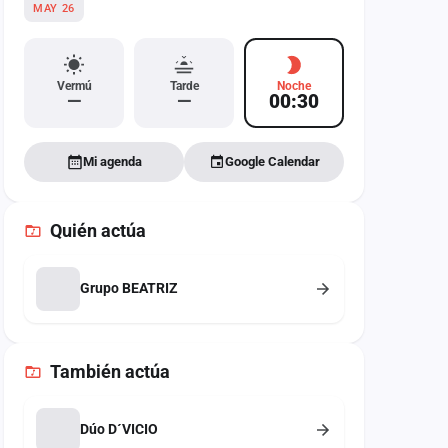
MAY 26
Vermú
Tarde
Noche
—
—
00:30
Mi agenda
Google Calendar
Quién actúa
Grupo BEATRIZ
También
actúa
Dúo D´VICIO