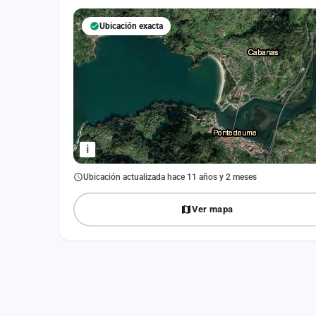
Fichajes
Ubicación exacta
Agencias
Rankings
Vídeos
Anuncios
i
Iniciar sesión
Ubicación actualizada hace 11 años y 2 meses
Crear cuenta
Ver mapa
Administración
Contacto