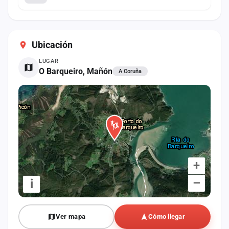
Ubicación
LUGAR
O Barqueiro, Mañón
A Coruña
+
–
i
Ver mapa
Cómo llegar