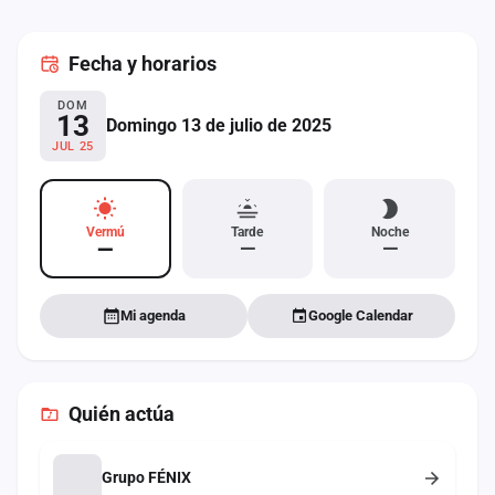
cuenta
Fecha
y horarios
Administración
DOM
Contacto
13
Domingo 13 de julio de 2025
JUL 25
Vermú
Tarde
Noche
—
—
—
Mi agenda
Google Calendar
Quién actúa
Grupo FÉNIX