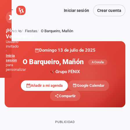
Iniciar sesión
Crear cuenta
¡Hola,
Inicio
Fiestas
O Barqueiro, Mañón
Atrás
Verbener@!
Usuario
invitado
Domingo 13 de julio de 2025
·
Inicia
O Barqueiro, Mañón
sesión
A Coruña
para
personalizar
Grupo FÉNIX
Añadir a mi agenda
Google Calendar
Inicio
Compartir
Noticias
Formaciones
PUBLICIDAD
Fiestas