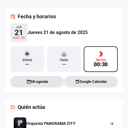
cuenta
Fecha
y horarios
Administración
JUE
Contacto
21
Jueves 21 de agosto de 2025
AGO 25
Vermú
Tarde
Noche
—
—
00:30
Mi agenda
Google Calendar
Quién actúa
Orquesta PANORAMA CITY