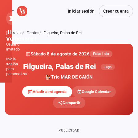
Iniciar sesión
Crear cuenta
¡Hola,
Inicio
Fiestas
Filgueira, Palas de Rei
Atrás
Verbener@!
Usuario
invitado
Sábado 8 de agosto de 2026
·
Falta 1 día
Inicia
sesión
Filgueira, Palas de Rei
Lugo
para
personalizar
Trío MAR DE CAIÓN
Inicio
Añadir a mi agenda
Google Calendar
Compartir
Noticias
Formaciones
PUBLICIDAD
Fiestas