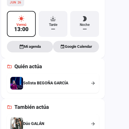
JUN 26
Vermú
Tarde
Noche
13:00
—
—
Mi agenda
Google Calendar
Quién actúa
Solista BEGOÑA GARCÍA
También
actúa
Dúo GALÁN