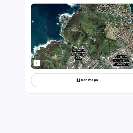
Fichajes
Agencias
Rankings
Vídeos
Anuncios
i
Iniciar sesión
Ver mapa
Crear cuenta
Administración
Contacto