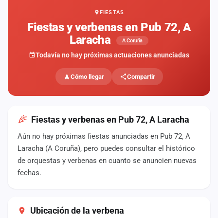
FIESTAS
Mapa
de
Fiestas y verbenas en Pub 72, A
fiestas
Laracha
A Coruña
Componentes
Todavía no hay próximas actuaciones anunciadas
Fichajes
Cómo llegar
Compartir
Agencias
Rankings
Fiestas y verbenas en Pub 72, A Laracha
Aún no hay próximas fiestas anunciadas en Pub 72, A
Vídeos
Laracha (A Coruña), pero puedes consultar el histórico
de orquestas y verbenas en cuanto se anuncien nuevas
Anuncios
fechas.
Iniciar
sesión
Ubicación de la verbena
Crear