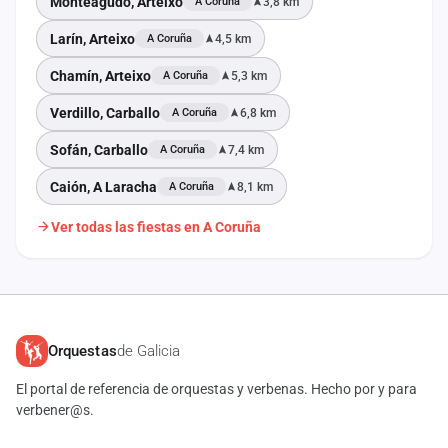
Monteagudo, Arteixo
3,8 km
A Coruña
Larín, Arteixo
4,5 km
A Coruña
Chamín, Arteixo
5,3 km
A Coruña
Verdillo, Carballo
6,8 km
A Coruña
Sofán, Carballo
7,4 km
A Coruña
Caión, A Laracha
8,1 km
A Coruña
Ver todas las fiestas en A Coruña
Orquestas
de Galicia
El portal de referencia de orquestas y verbenas. Hecho por y para
verbener@s.