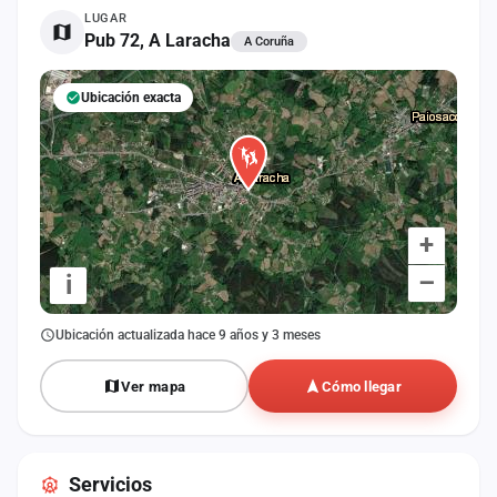
cuenta
LUGAR
Pub 72, A Laracha
A Coruña
Administración
Ubicación exacta
Contacto
+
–
i
Ubicación actualizada hace 9 años y 3 meses
Ver mapa
Cómo llegar
Servicios