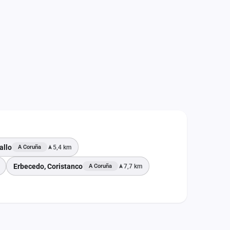
allo
5,4 km
A Coruña
Erbecedo, Coristanco
7,7 km
A Coruña