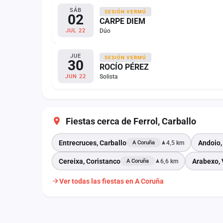
SÁB
SESIÓN VERMÚ
02
CARPE DIEM
Dúo
JUL 22
JUE
SESIÓN VERMÚ
30
ROCÍO PÉREZ
Solista
JUN 22
Fiestas cerca de Ferrol, Carballo
Entrecruces, Carballo
Andoio,
4,5 km
A Coruña
Cereixa, Coristanco
Arabexo, 
6,6 km
A Coruña
Ver todas las fiestas en A Coruña