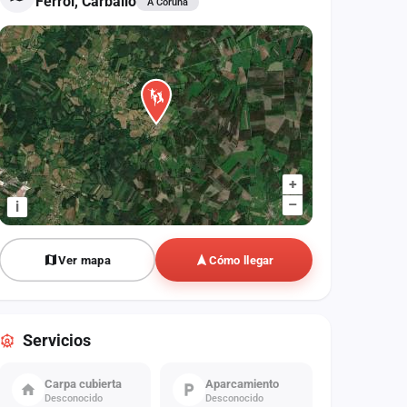
Ferrol, Carballo
A Coruña
+
–
i
Ver mapa
Cómo llegar
Servicios
Carpa cubierta
Aparcamiento
Desconocido
Desconocido