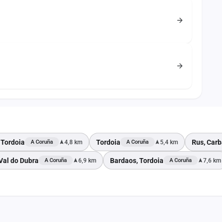
 Tordoia
Tordoia
Rus, Carb
4,8 km
5,4 km
A Coruña
A Coruña
Val do Dubra
Bardaos, Tordoia
6,9 km
7,6 km
A Coruña
A Coruña