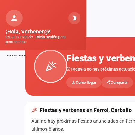
Orquestas
de Galicia
Inicio
Fiestas
Ferrol, Carballo
¡Hola, Verbener@!
Usuario invitado ·
Inicia sesión
para
personalizar
FIESTAS
Fiestas y verben
DESCUBRE
Inicio
Todavía no hay próximas actuaci
Noticias
Cómo llegar
Compartir
Formaciones
Fiestas
Fiestas y verbenas en Ferrol, Carballo
Mapa de fiestas
Aún no hay próximas fiestas anunciadas en Ferrol
Componentes
últimos 5 años.