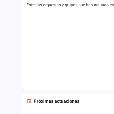
Fichajes
Entre las orquestas y grupos que han actuado en 
Agencias
Rankings
Vídeos
Anuncios
Iniciar sesión
Crear cuenta
Administración
Contacto
Próximas actuaciones