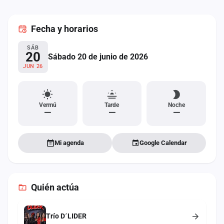
cuenta
Fecha
y horarios
Administración
SÁB
Contacto
20
Sábado 20 de junio de 2026
JUN 26
Vermú
Tarde
Noche
—
—
—
Mi agenda
Google Calendar
Quién actúa
Trío D´LIDER