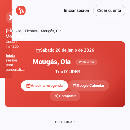
Iniciar sesión
Crear cuenta
¡Hola,
Inicio
Fiestas
Mougás, Oia
Atrás
Verbener@!
Usuario
invitado
Sábado 20 de junio de 2026
·
Inicia
Mougás, Oia
sesión
Pontevedra
para
personalizar
Trío D´LIDER
Añadir a mi agenda
Google Calendar
Inicio
Compartir
Noticias
Formaciones
PUBLICIDAD
Fiestas