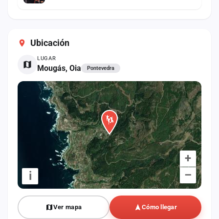
Ubicación
LUGAR
Mougás, Oia
Pontevedra
+
–
i
Ver mapa
Cómo llegar