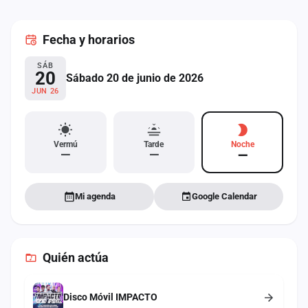
cuenta
Fecha
y horarios
Administración
SÁB
Contacto
20
Sábado 20 de junio de 2026
JUN 26
Vermú
Tarde
Noche
—
—
—
Mi agenda
Google Calendar
Quién actúa
Disco Móvil IMPACTO