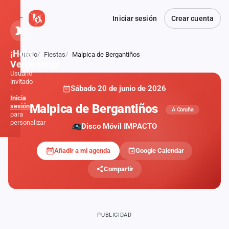
Iniciar sesión
Crear cuenta
¡Hola,
Inicio
Fiestas
Malpica de Bergantiños
Atrás
Verbener@!
Usuario
invitado
Sábado 20 de junio de 2026
·
Inicia
Malpica de Bergantiños
sesión
A Coruña
para
personalizar
Disco Móvil IMPACTO
Añadir a mi agenda
Google Calendar
Inicio
Compartir
Noticias
Formaciones
PUBLICIDAD
Fiestas