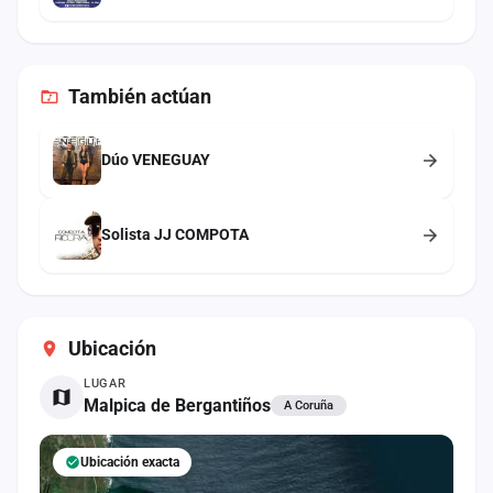
También
actúan
Dúo VENEGUAY
Solista JJ COMPOTA
Ubicación
LUGAR
Malpica de Bergantiños
A Coruña
Ubicación exacta