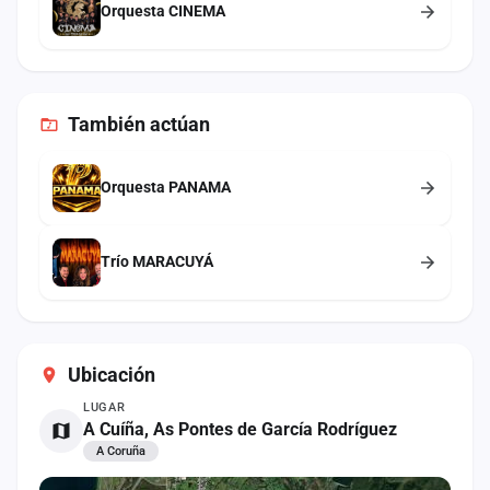
Orquesta CINEMA
También
actúan
Orquesta PANAMA
Trío MARACUYÁ
Ubicación
LUGAR
A Cuíña, As Pontes de García Rodríguez
A Coruña