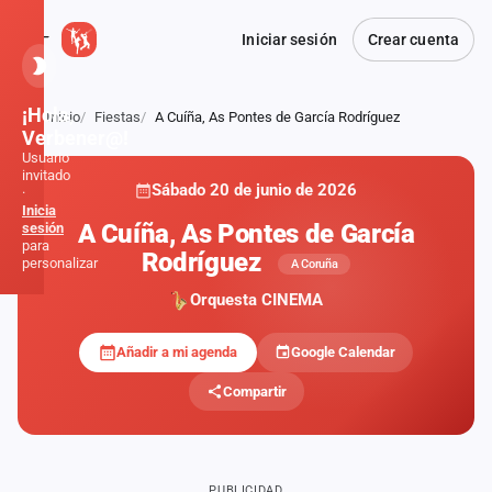
Iniciar sesión
Crear cuenta
¡Hola,
Inicio
Fiestas
A Cuíña, As Pontes de García Rodríguez
Atrás
Verbener@!
Usuario
invitado
Sábado 20 de junio de 2026
·
Inicia
A Cuíña, As Pontes de García
sesión
para
Rodríguez
personalizar
A Coruña
Orquesta CINEMA
Inicio
Añadir a mi agenda
Google Calendar
Noticias
Compartir
Formaciones
Fiestas
PUBLICIDAD