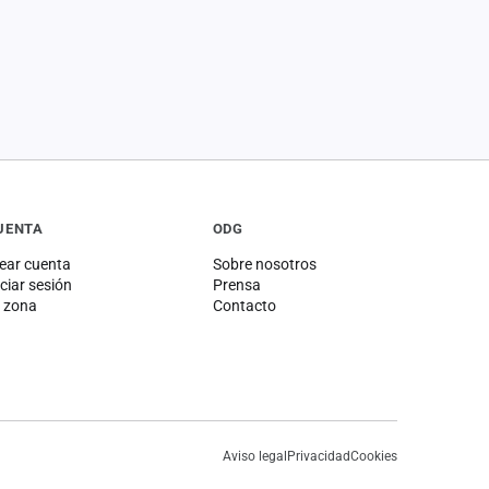
UENTA
ODG
ear cuenta
Sobre nosotros
iciar sesión
Prensa
 zona
Contacto
Aviso legal
Privacidad
Cookies