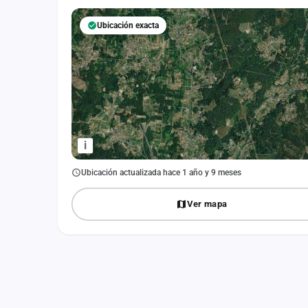
Fichajes
Ubicación exacta
Agencias
Rankings
Vídeos
Anuncios
i
Iniciar sesión
Ubicación actualizada hace 1 año y 9 meses
Crear cuenta
Ver mapa
Administración
Contacto