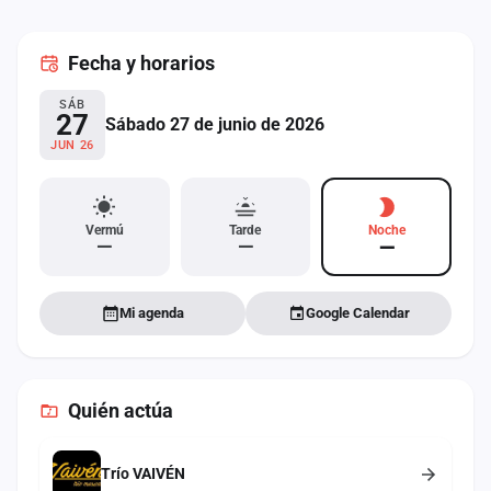
cuenta
Fecha
y horarios
Administración
SÁB
Contacto
27
Sábado 27 de junio de 2026
JUN 26
Vermú
Tarde
Noche
—
—
—
Mi agenda
Google Calendar
Quién actúa
Trío VAIVÉN