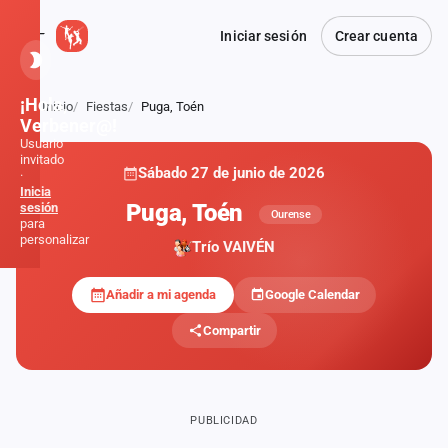
Iniciar sesión
Crear cuenta
¡Hola,
Inicio
Fiestas
Puga, Toén
Atrás
Verbener@!
Usuario
invitado
Sábado 27 de junio de 2026
·
Inicia
Puga, Toén
sesión
Ourense
para
personalizar
Trío VAIVÉN
Añadir a mi agenda
Google Calendar
Inicio
Compartir
Noticias
Formaciones
PUBLICIDAD
Fiestas