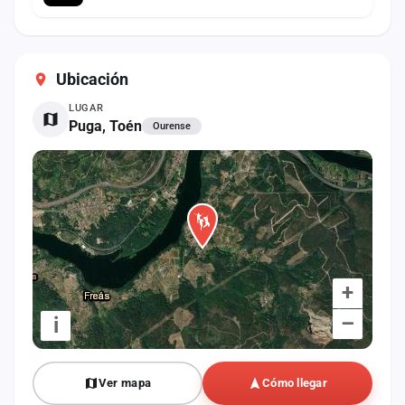
Ubicación
LUGAR
Puga, Toén
Ourense
+
–
i
Ver mapa
Cómo llegar