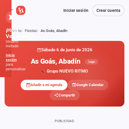
Iniciar sesión
Crear cuenta
¡Hola,
Inicio
Fiestas
As Goás, Abadín
Atrás
Verbener@!
Usuario
invitado
Sábado 6 de junio de 2026
·
Inicia
As Goás, Abadín
sesión
Lugo
para
personalizar
Grupo NUEVO RITMO
Añadir a mi agenda
Google Calendar
Inicio
Compartir
Noticias
Formaciones
PUBLICIDAD
Fiestas