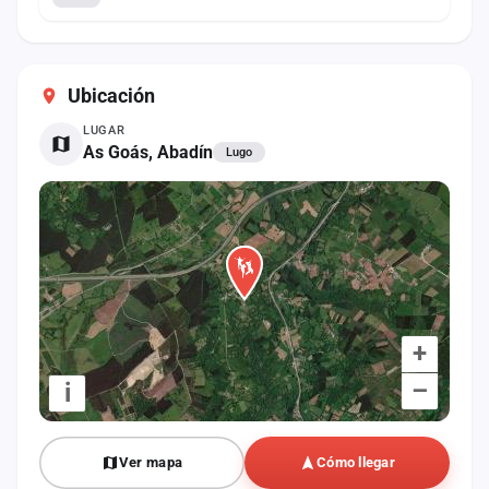
Ubicación
LUGAR
As Goás, Abadín
Lugo
+
–
i
Ver mapa
Cómo llegar