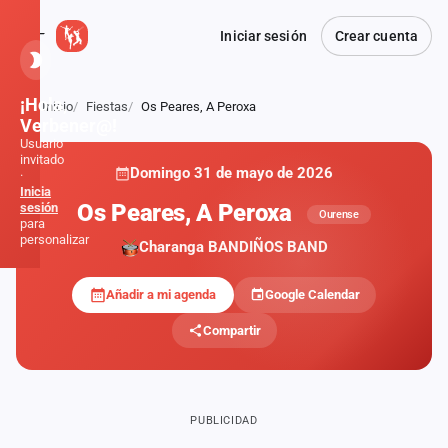
Iniciar sesión
Crear cuenta
¡Hola,
Inicio
Fiestas
Os Peares, A Peroxa
Atrás
Verbener@!
Usuario
invitado
Domingo 31 de mayo de 2026
·
Inicia
Os Peares, A Peroxa
sesión
Ourense
para
personalizar
Charanga BANDIÑOS BAND
Añadir a mi agenda
Google Calendar
Inicio
Compartir
Noticias
Formaciones
PUBLICIDAD
Fiestas