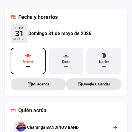
cuenta
Fecha
y horarios
Administración
DOM
Contacto
31
Domingo 31 de mayo de 2026
MAY 26
Vermú
Tarde
Noche
—
—
—
Mi agenda
Google Calendar
Quién actúa
Charanga BANDIÑOS BAND