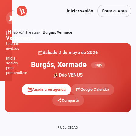
Iniciar sesión
Crear cuenta
¡Hola,
Inicio
Fiestas
Burgás, Xermade
Atrás
Verbener@!
Usuario
invitado
Sábado 2 de mayo de 2026
·
Inicia
Burgás, Xermade
sesión
Lugo
para
personalizar
Dúo VENUS
Añadir a mi agenda
Google Calendar
Inicio
Compartir
Noticias
Formaciones
PUBLICIDAD
Fiestas