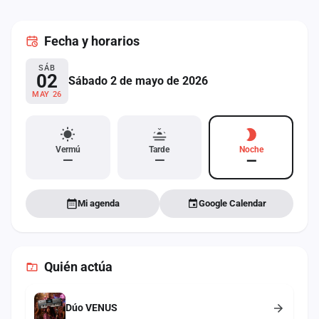
cuenta
Fecha
y horarios
Administración
SÁB
Contacto
02
Sábado 2 de mayo de 2026
MAY 26
Vermú
Tarde
Noche
—
—
—
Mi agenda
Google Calendar
Quién actúa
Dúo VENUS