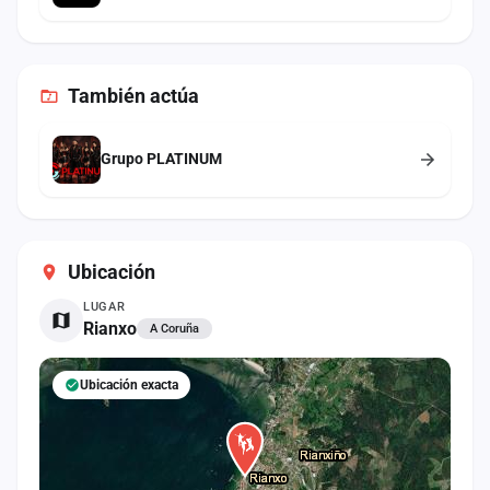
También
actúa
Grupo PLATINUM
Ubicación
LUGAR
Rianxo
A Coruña
Ubicación exacta