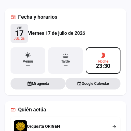
cuenta
Fecha
y horarios
Administración
VIE
Contacto
17
Viernes 17 de julio de 2026
JUL 26
Vermú
Tarde
Noche
—
—
23:30
Mi agenda
Google Calendar
Quién actúa
Orquesta ORIGEN