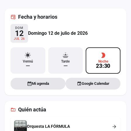
cuenta
Fecha
y horarios
Administración
DOM
Contacto
12
Domingo 12 de julio de 2026
JUL 26
Vermú
Tarde
Noche
—
—
23:30
Mi agenda
Google Calendar
Quién actúa
Orquesta LA FÓRMULA