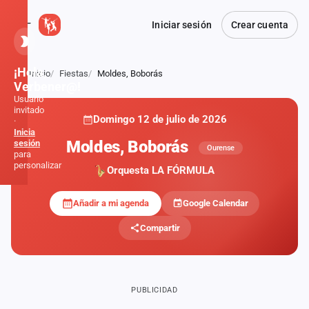
Iniciar sesión
Crear cuenta
¡Hola,
Inicio
Fiestas
Moldes, Boborás
Atrás
Verbener@!
Usuario
invitado
Domingo 12 de julio de 2026
·
Inicia
Moldes, Boborás
sesión
Ourense
para
personalizar
Orquesta LA FÓRMULA
Añadir a mi agenda
Google Calendar
Inicio
Compartir
Noticias
Formaciones
PUBLICIDAD
Fiestas