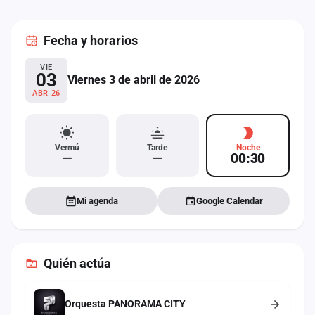
cuenta
Fecha
y horarios
Administración
VIE
Contacto
03
Viernes 3 de abril de 2026
ABR 26
Vermú
Tarde
Noche
—
—
00:30
Mi agenda
Google Calendar
Quién actúa
Orquesta PANORAMA CITY