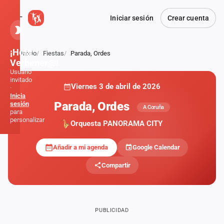
Iniciar sesión
Crear cuenta
¡Hola,
Inicio
Fiestas
Parada, Ordes
Atrás
Verbener@!
Usuario
invitado
Viernes 3 de abril de 2026
·
Inicia
Parada, Ordes
sesión
A Coruña
para
personalizar
Orquesta PANORAMA CITY
Añadir a mi agenda
Google Calendar
Inicio
Compartir
Noticias
Formaciones
PUBLICIDAD
Fiestas